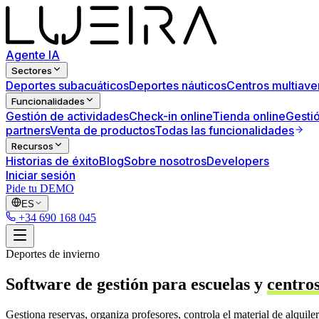
Agente IA
Sectores
Deportes subacuáticos
Deportes náuticos
Centros multiave
Funcionalidades
Gestión de actividades
Check-in online
Tienda online
Gestió
partners
Venta de productos
Todas las funcionalidades
Recursos
Historias de éxito
Blog
Sobre nosotros
Developers
Iniciar sesión
Pide tu DEMO
ES
+34 690 168 045
Deportes de invierno
Software de gestión para escuelas y
centros
Gestiona reservas, organiza profesores, controla el material de alquil