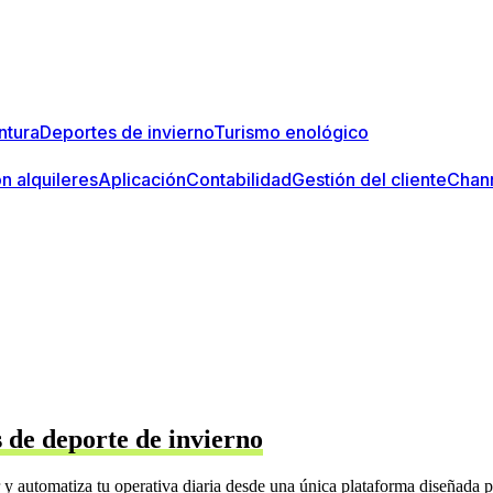
ntura
Deportes de invierno
Turismo enológico
n alquileres
Aplicación
Contabilidad
Gestión del cliente
Chan
 de deporte de invierno
er y automatiza tu operativa diaria desde una única plataforma diseñada 