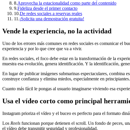
8
.
Aprovecha la estacionalidad como parte del contenido
9
.
Fideliza desde el primer contacto
10
.
De redes sociales a reservas reales
11
.
¡Solicita una demostración gratuita!
Vende la experiencia, no la actividad
Uno de los errores más comunes en redes sociales es comunicar el buce
experiencia y por lo que cree que va a vivir.
En redes sociales, el foco debe estar en la transformación de la experi
muestra esa evolución, genera identificación. Y la identificación, gen
En lugar de publicar imágenes submarinas espectaculares, combina ese
construye confianza y elimina miedos, especialmente en principiantes.
Cuanto más fácil le pongas al usuario imaginarse viviendo esa experien
Usa el vídeo corto como principal herrami
Instagram prioriza el vídeo y el buceo es perfecto para el formato din
Los
Reels
funcionan porque detienen el scroll. Un fondo de peces, una
el vídeo debe transmitir seguridad y profesionalidad.