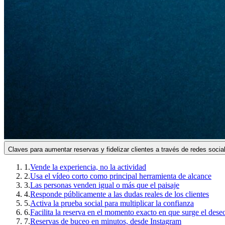
Claves para aumentar reservas y fidelizar clientes a través de redes soci
1
.
Vende la experiencia, no la actividad
2
.
Usa el vídeo corto como principal herramienta de alcance
3
.
Las personas venden igual o más que el paisaje
4
.
Responde públicamente a las dudas reales de los clientes
5
.
Activa la prueba social para multiplicar la confianza
6
.
Facilita la reserva en el momento exacto en que surge el dese
7
.
Reservas de buceo en minutos, desde Instagram