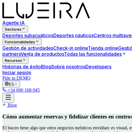
Agente IA
Sectores
Deportes subacuáticos
Deportes náuticos
Centros multiave
Funcionalidades
Gestión de actividades
Check-in online
Tienda online
Gestió
partners
Venta de productos
Todas las funcionalidades
Recursos
Historias de éxito
Blog
Sobre nosotros
Developers
Iniciar sesión
Pide tu DEMO
ES
+34 690 168 045
Blog
Cómo aumentar reservas y fidelizar clientes en centros 
El buceo tiene algo que otros negocios turísticos envidian: es visual